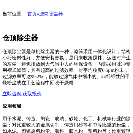
当前位置 ：
首页
»
滤筒除尘器
仓顶除尘器
仓顶除尘器是单机除尘器的一种，滤筒采用一体化设计，结构
小巧密封性好，方便安装更换，是用来收集搅拌、运送时产生
的灰尘，避免排放到大气当中去的环保设备，内部采用脉冲专
用褶式滤筒，具有超高的过滤效率，对平均粒度0.5μm粉末，
过滤效率可达99.2% ，能够过滤气体中细小的、非纤维性的干
燥粉尘或在工艺流程中回收干燥粉
立即咨询 获取报价
应用领域
用于水泥、铸造、陶瓷、玻璃、砂轮、化工、机械等行业的除
尘；对比重较大的金属切削，铸造用砂等和中等比重的粉尘，
如水泥、陶瓷原料粉尘、颜料、胶木粉、塑料粉等；比重较轻