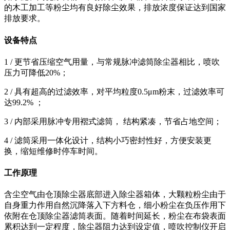
的木工加工等粉尘均有良好除尘效果，排放浓度保证达到国家
排放要求。
设备特点
1 / 更节省压缩空气用量，与常规脉冲滤筒除尘器相比，喷吹
压力可降低20%；
2 / 具有超高的过滤效率，对平均粒度0.5μm粉末，过滤效率可
达99.2% ；
3 / 内部采用脉冲专用褶式滤筒， 结构紧凑，节省占地空间；
4 / 滤筒采用一体化设计，结构小巧密封性好，方便安装更
换，缩短维修时停车时间。
工作原理
含尘空气由仓顶除尘器底部进入除尘器箱体，大颗粒粉尘由于
自身重力作用自然沉降落入下方料仓，细小粉尘在负压作用下
依附在仓顶除尘器滤筒表面。随着时间延长，粉尘在布袋表面
累积达到一定程度，除尘器阻力达到设定值，喷吹控制仪开启