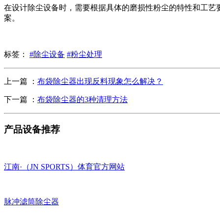
在设计除尘设备时，需要根据具体的磨损性粉尘的特性和工艺
案。
标签：
#
除尘设备
#
粉尘处理
上一篇 ：
布袋除尘器出现反料现象怎么解决？
下一篇 ：
布袋除尘器的3种清理方法
产品设备推荐
江南·（JN SPORTS）体育官方网站
脉冲滤筒除尘器