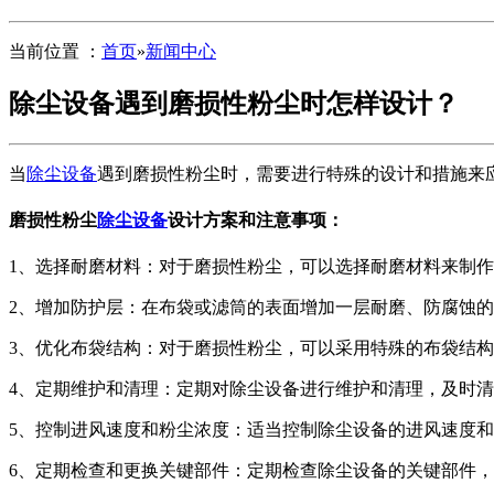
当前位置 ：
首页
»
新闻中心
除尘设备遇到磨损性粉尘时怎样设计？
当
除尘设备
遇到磨损性粉尘时，需要进行特殊的设计和措施来
磨损性粉尘
除尘设备
设计方案和注意事项：
1、选择耐磨材料：对于磨损性粉尘，可以选择耐磨材料来制
2、增加防护层：在布袋或滤筒的表面增加一层耐磨、防腐蚀
3、优化布袋结构：对于磨损性粉尘，可以采用特殊的布袋结
4、定期维护和清理：定期对除尘设备进行维护和清理，及时
5、控制进风速度和粉尘浓度：适当控制除尘设备的进风速度
6、定期检查和更换关键部件：定期检查除尘设备的关键部件