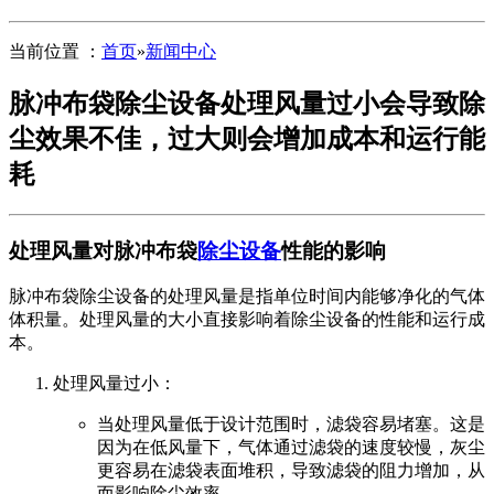
当前位置 ：
首页
»
新闻中心
脉冲布袋除尘设备处理风量过小会导致除
尘效果不佳，过大则会增加成本和运行能
耗
处理风量对脉冲布袋
除尘设备
性能的影响
脉冲布袋除尘设备的处理风量是指单位时间内能够净化的气体
体积量。处理风量的大小直接影响着除尘设备的性能和运行成
本。
处理风量过小：
当处理风量低于设计范围时，滤袋容易堵塞。这是
因为在低风量下，气体通过滤袋的速度较慢，灰尘
更容易在滤袋表面堆积，导致滤袋的阻力增加，从
而影响除尘效率。