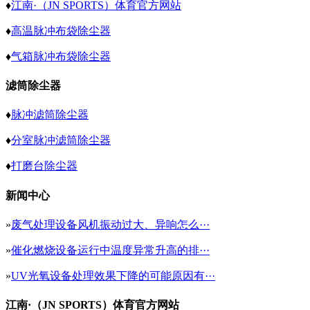
♦
江南·（JN SPORTS）体育官方网站
♦
高温脉冲布袋除尘器
♦
气箱脉冲布袋除尘器
滤筒除尘器
♦
脉冲滤筒除尘器
♦
分室脉冲滤筒除尘器
♦
打磨台除尘器
新闻中心
»
废气处理设备风机振动过大、异响怎么···
»
催化燃烧设备运行中温度异常升高的排···
»
UV光氧设备处理效果下降的可能原因有···
江南·（JN SPORTS）体育官方网站