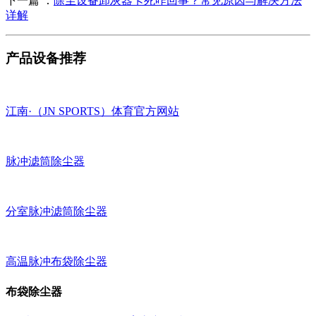
下一篇 ：
除尘设备卸灰器卡死咋回事？常见原因与解决方法
详解
产品设备推荐
江南·（JN SPORTS）体育官方网站
脉冲滤筒除尘器
分室脉冲滤筒除尘器
高温脉冲布袋除尘器
布袋除尘器