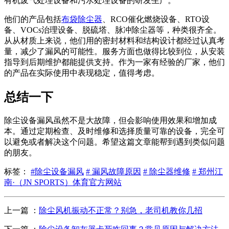
有机废气处理设备和污水处理设备的研发生产。
他们的产品包括
布袋除尘器
、RCO催化燃烧设备、RTO设
备、VOCs治理设备、脱硫塔、脉冲除尘器等，种类很齐全。
从从材质上来说，他们用的密封材料和结构设计都经过认真考
量，减少了漏风的可能性。服务方面也做得比较到位，从安装
指导到后期维护都能提供支持。作为一家有经验的厂家，他们
的产品在实际使用中表现稳定，值得考虑。
总结一下
除尘设备漏风虽然不是大故障，但会影响使用效果和增加成
本。通过定期检查、及时维修和选择质量可靠的设备，完全可
以避免或者解决这个问题。希望这篇文章能帮到遇到类似问题
的朋友。
标签：
#
除尘设备漏风
#
漏风故障原因
#
除尘器维修
#
郑州江
南·（JN SPORTS）体育官方网站
上一篇 ：
除尘风机振动不正常？别急，老司机教你几招