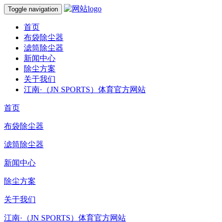
Toggle navigation
首页
布袋除尘器
滤筒除尘器
新闻中心
除尘方案
关于我们
江南·（JN SPORTS）体育官方网站
首页
布袋除尘器
滤筒除尘器
新闻中心
除尘方案
关于我们
江南·（JN SPORTS）体育官方网站