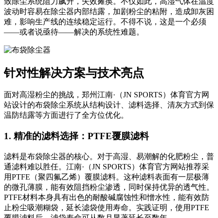
致除尘系统阻力飙升，失效瘫痪。不仅如此，高湿气体在温度
波动时容易在除尘器内部结露，加剧粉尘的粘附，造成卸灰困
难，影响生产线的连续稳定运行。不得不说，这是一个必须
——或者说亟待——解决的系统性难题。
针对性解决方案与技术亮点
面对高湿粉尘的挑战，郑州江南·（JN SPORTS）体育官方网
站设计的布袋除尘系统从结构设计、滤料选择、清灰方式到保
温防结露等方面进行了全方位优化。
1. 精准的滤料选择：PTFE覆膜滤料
滤料是布袋除尘器的核心。对于高湿、易潮解的化肥粉尘，普
通滤料难以胜任。江南·（JN SPORTS）体育官方网站推荐采
用PTFE（聚四氟乙烯）覆膜滤料。这种滤料表面有一层极薄
的微孔薄膜，能有效阻挡粉尘渗透，同时保持优异的透气性。
PTFE材料本身具有出色的耐酸碱腐蚀性和憎水性，能有效防
止粉尘吸潮糊袋，延长滤袋使用寿命。实践证明，使用PTFE
覆膜滤料后，滤袋寿命可从数月显著延长至数年。