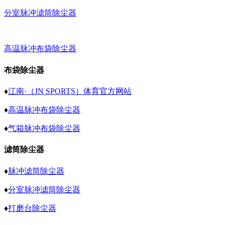
分室脉冲滤筒除尘器
高温脉冲布袋除尘器
布袋除尘器
♦
江南·（JN SPORTS）体育官方网站
♦
高温脉冲布袋除尘器
♦
气箱脉冲布袋除尘器
滤筒除尘器
♦
脉冲滤筒除尘器
♦
分室脉冲滤筒除尘器
♦
打磨台除尘器