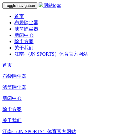
Toggle navigation
首页
布袋除尘器
滤筒除尘器
新闻中心
除尘方案
关于我们
江南·（JN SPORTS）体育官方网站
首页
布袋除尘器
滤筒除尘器
新闻中心
除尘方案
关于我们
江南·（JN SPORTS）体育官方网站