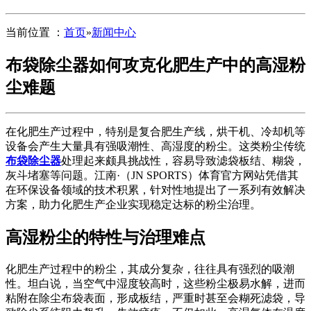
当前位置 ：
首页
»
新闻中心
布袋除尘器如何攻克化肥生产中的高湿粉
尘难题
在化肥生产过程中，特别是复合肥生产线，烘干机、冷却机等
设备会产生大量具有强吸潮性、高湿度的粉尘。这类粉尘传统
布袋除尘器
处理起来颇具挑战性，容易导致滤袋板结、糊袋，
灰斗堵塞等问题。江南·（JN SPORTS）体育官方网站凭借其
在环保设备领域的技术积累，针对性地提出了一系列有效解决
方案，助力化肥生产企业实现稳定达标的粉尘治理。
高湿粉尘的特性与治理难点
化肥生产过程中的粉尘，其成分复杂，往往具有强烈的吸潮
性。坦白说，当空气中湿度较高时，这些粉尘极易水解，进而
粘附在除尘布袋表面，形成板结，严重时甚至会糊死滤袋，导