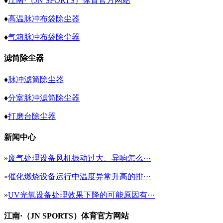
♦
江南·（JN SPORTS）体育官方网站
♦
高温脉冲布袋除尘器
♦
气箱脉冲布袋除尘器
滤筒除尘器
♦
脉冲滤筒除尘器
♦
分室脉冲滤筒除尘器
♦
打磨台除尘器
新闻中心
»
废气处理设备风机振动过大、异响怎么···
»
催化燃烧设备运行中温度异常升高的排···
»
UV光氧设备处理效果下降的可能原因有···
江南·（JN SPORTS）体育官方网站