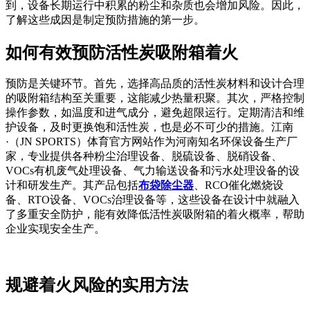
到，设备长期运行中积累的粉尘和杂质也会增加风险。因此，
了解这些成因是制定预防措施的第一步。
如何有效预防活性炭吸附箱着火
预防是关键环节。首先，选择高品质的活性炭材料和设计合理
的吸附箱结构至关重要，这能减少热量积聚。其次，严格控制
操作参数，如温度和进气成分，避免超限运行。定期清洁和维
护设备，及时更换饱和活性炭，也是必不可少的措施。江南
·（JN SPORTS）体育官方网站作为河南知名环保设备生产厂
家，专业提供各种粉尘治理设备、脱硫设备、脱硝设备、
VOCs有机废气处理设备、气力输送设备和污水处理设备的设
计和研发生产。其产品包括
布袋除尘器
、RCO催化燃烧设
备、RTO设备、VOCs治理设备等，这些设备在设计中就融入
了多重安全防护，能有效降低活性炭吸附箱的着火概率，帮助
企业实现安全生产。
规避着火风险的实用方法