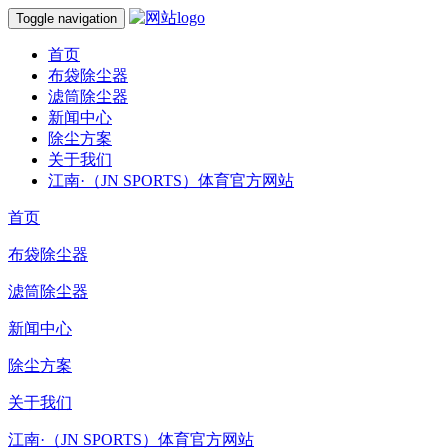
Toggle navigation
首页
布袋除尘器
滤筒除尘器
新闻中心
除尘方案
关于我们
江南·（JN SPORTS）体育官方网站
首页
布袋除尘器
滤筒除尘器
新闻中心
除尘方案
关于我们
江南·（JN SPORTS）体育官方网站