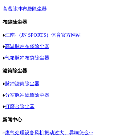
高温脉冲布袋除尘器
布袋除尘器
♦
江南·（JN SPORTS）体育官方网站
♦
高温脉冲布袋除尘器
♦
气箱脉冲布袋除尘器
滤筒除尘器
♦
脉冲滤筒除尘器
♦
分室脉冲滤筒除尘器
♦
打磨台除尘器
新闻中心
»
废气处理设备风机振动过大、异响怎么···