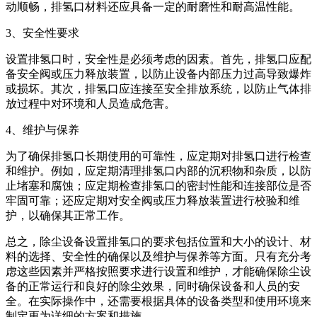
动顺畅，排氢口材料还应具备一定的耐磨性和耐高温性能。
3、安全性要求
设置排氢口时，安全性是必须考虑的因素。首先，排氢口应配
备安全阀或压力释放装置，以防止设备内部压力过高导致爆炸
或损坏。其次，排氢口应连接至安全排放系统，以防止气体排
放过程中对环境和人员造成危害。
4、维护与保养
为了确保排氢口长期使用的可靠性，应定期对排氢口进行检查
和维护。例如，应定期清理排氢口内部的沉积物和杂质，以防
止堵塞和腐蚀；应定期检查排氢口的密封性能和连接部位是否
牢固可靠；还应定期对安全阀或压力释放装置进行校验和维
护，以确保其正常工作。
总之，除尘设备设置排氢口的要求包括位置和大小的设计、材
料的选择、安全性的确保以及维护与保养等方面。只有充分考
虑这些因素并严格按照要求进行设置和维护，才能确保除尘设
备的正常运行和良好的除尘效果，同时确保设备和人员的安
全。在实际操作中，还需要根据具体的设备类型和使用环境来
制定更为详细的方案和措施。