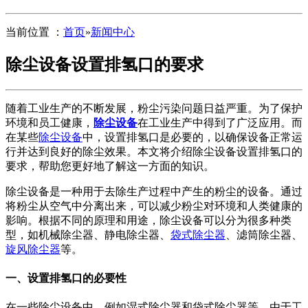
当前位置 ：
首页
»
新闻中心
除尘设备设置排氢口的要求
随着工业生产的不断发展，粉尘污染问题日益严重。为了保护
环境和员工健康，
除尘设备
在工业生产中得到了广泛应用。而
在某些
除尘设备
中，设置排氢口是必要的，以确保设备正常运
行并达到良好的除尘效果。本文将介绍除尘设备设置排氢口的
要求，帮助您更好地了解这一方面的知识。
除尘设备是一种用于去除生产过程中产生的粉尘的设备。通过
将粉尘从空气中分离出来，可以减少粉尘对环境和人类健康的
影响。根据不同的原理和用途，除尘设备可以分为很多种类
型，如机械除尘器、静电除尘器、
袋式除尘器
、滤筒除尘器、
旋风除尘器
等。
一、设置排氢口的必要性
在一些除尘设备中，例如湿式除尘器和袋式除尘器等，由于工