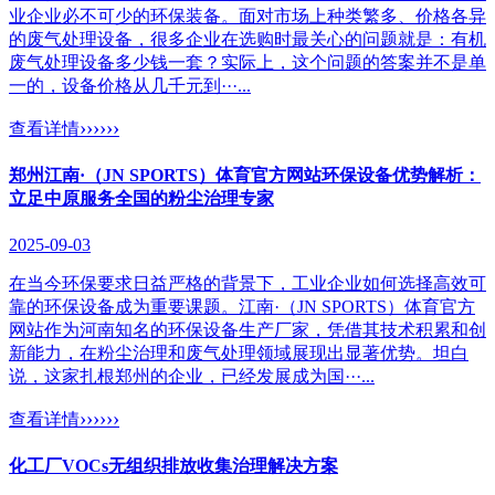
业企业必不可少的环保装备。面对市场上种类繁多、价格各异
的废气处理设备，很多企业在选购时最关心的问题就是：有机
废气处理设备多少钱一套？实际上，这个问题的答案并不是单
一的，设备价格从几千元到···...
››››››
查看详情
郑州江南·（JN SPORTS）体育官方网站环保设备优势解析：
立足中原服务全国的粉尘治理专家
2025-09-03
在当今环保要求日益严格的背景下，工业企业如何选择高效可
靠的环保设备成为重要课题。江南·（JN SPORTS）体育官方
网站作为河南知名的环保设备生产厂家，凭借其技术积累和创
新能力，在粉尘治理和废气处理领域展现出显著优势。坦白
说，这家扎根郑州的企业，已经发展成为国···...
››››››
查看详情
化工厂VOCs无组织排放收集治理解决方案