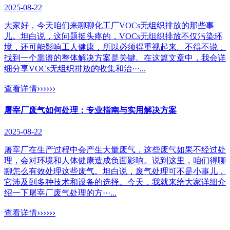
2025-08-22
大家好，今天咱们来聊聊化工厂VOCs无组织排放的那些事
儿。坦白说，这问题挺头疼的，VOCs无组织排放不仅污染环
境，还可能影响工人健康，所以必须得重视起来。不得不说，
找到一个靠谱的整体解决方案是关键。在这篇文章中，我会详
细分享VOCs无组织排放的收集和治···...
››››››
查看详情
屠宰厂废气如何处理：专业指南与实用解决方案
2025-08-22
屠宰厂在生产过程中会产生大量废气，这些废气如果不经过处
理，会对环境和人体健康造成负面影响。说到这里，咱们得聊
聊怎么有效处理这些废气。坦白说，废气处理可不是小事儿，
它涉及到多种技术和设备的选择。今天，我就来给大家详细介
绍一下屠宰厂废气处理的方···...
››››››
查看详情