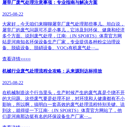
屠宰厂废气处理注意事项：专业指南与解决方案
2025-08-22
大家好，今天咱们来聊聊屠宰厂废气处理那些事儿。坦白说，
屠宰厂的废气问题可不是小事儿，它涉及到环保、健康和经济
多个方面。说到废气处理，江南·（JN SPORTS）体育官方网
站是河南知名环保设备生产厂家，专业提供各种粉尘治理设
备、脱硫设备、脱硝设备、VOCs有机废气处···...
››››››
查看详情
机械行业废气处理流程全攻略：从来源到达标排放
2025-08-22
在机械制造这个行当里头，生产时候产生的废气真是个绕不开
的大问题。这些废气要是处理不好，对环境和人健康都有不小
影响，所以啊，搞明白一套高效的废气处理流程特别关键。说
到这，就得提一下江南·（JN SPORTS）体育官方网站了，他
们是河南那边挺有名的环保设备生产厂家···...