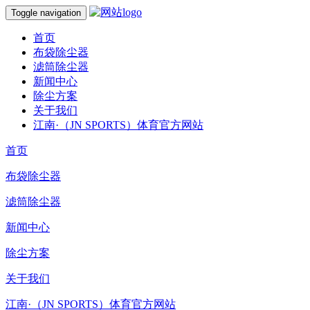
Toggle navigation
首页
布袋除尘器
滤筒除尘器
新闻中心
除尘方案
关于我们
江南·（JN SPORTS）体育官方网站
首页
布袋除尘器
滤筒除尘器
新闻中心
除尘方案
关于我们
江南·（JN SPORTS）体育官方网站