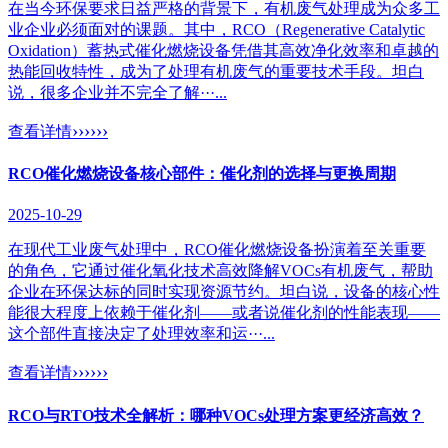
在当今环保要求日益严格的背景下，有机废气处理成为众多工
业企业必须面对的课题。其中，RCO（Regenerative Catalytic
Oxidation）蓄热式催化燃烧设备凭借其高效净化效率和卓越的
热能回收特性，成为了处理有机废气的重要技术手段。坦白
说，很多企业并不完全了解···...
››››››
查看详情
RCO催化燃烧设备核心部件：催化剂的选择与更换周期
2025-10-29
在现代工业废气处理中，RCO催化燃烧设备扮演着至关重要
的角色，它通过催化氧化技术高效降解VOCs有机废气，帮助
企业在环保达标的同时实现资源节约。坦白说，设备的核心性
能很大程度上依赖于催化剂——或者说催化剂的性能表现——
这个部件直接决定了处理效率和运···...
››››››
查看详情
RCO与RTO技术全解析：哪种VOCs处理方案更经济高效？