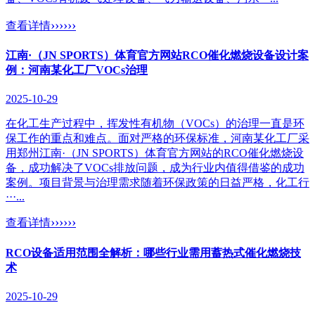
››››››
查看详情
江南·（JN SPORTS）体育官方网站RCO催化燃烧设备设计案
例：河南某化工厂VOCs治理
2025-10-29
在化工生产过程中，挥发性有机物（VOCs）的治理一直是环
保工作的重点和难点。面对严格的环保标准，河南某化工厂采
用郑州江南·（JN SPORTS）体育官方网站的RCO催化燃烧设
备，成功解决了VOCs排放问题，成为行业内值得借鉴的成功
案例。项目背景与治理需求随着环保政策的日益严格，化工行
···...
››››››
查看详情
RCO设备适用范围全解析：哪些行业需用蓄热式催化燃烧技
术
2025-10-29