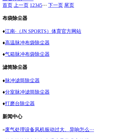
首页
上一页
1
2
3
4
5
···
下一页
尾页
布袋除尘器
♦
江南·（JN SPORTS）体育官方网站
♦
高温脉冲布袋除尘器
♦
气箱脉冲布袋除尘器
滤筒除尘器
♦
脉冲滤筒除尘器
♦
分室脉冲滤筒除尘器
♦
打磨台除尘器
新闻中心
»
废气处理设备风机振动过大、异响怎么···