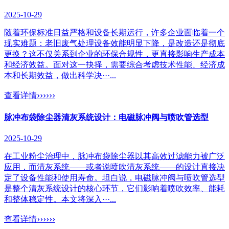
2025-10-29
随着环保标准日益严格和设备长期运行，许多企业面临着一个
现实难题：老旧废气处理设备效能明显下降，是改造还是彻底
更换？这不仅关系到企业的环保合规性，更直接影响生产成本
和经济效益。面对这一抉择，需要综合考虑技术性能、经济成
本和长期效益，做出科学决···...
››››››
查看详情
脉冲布袋除尘器清灰系统设计：电磁脉冲阀与喷吹管选型
2025-10-29
在工业粉尘治理中，脉冲布袋除尘器以其高效过滤能力被广泛
应用，而清灰系统——或者说喷吹清灰系统——的设计直接决
定了设备性能和使用寿命。坦白说，电磁脉冲阀与喷吹管选型
是整个清灰系统设计的核心环节，它们影响着喷吹效率、能耗
和整体稳定性。本文将深入···...
››››››
查看详情