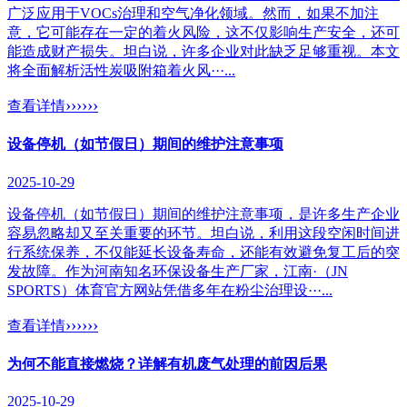
广泛应用于VOCs治理和空气净化领域。然而，如果不加注
意，它可能存在一定的着火风险，这不仅影响生产安全，还可
能造成财产损失。坦白说，许多企业对此缺乏足够重视。本文
将全面解析活性炭吸附箱着火风···...
››››››
查看详情
设备停机（如节假日）期间的维护注意事项
2025-10-29
设备停机（如节假日）期间的维护注意事项，是许多生产企业
容易忽略却又至关重要的环节。坦白说，利用这段空闲时间进
行系统保养，不仅能延长设备寿命，还能有效避免复工后的突
发故障。作为河南知名环保设备生产厂家，江南·（JN
SPORTS）体育官方网站凭借多年在粉尘治理设···...
››››››
查看详情
为何不能直接燃烧？详解有机废气处理的前因后果
2025-10-29