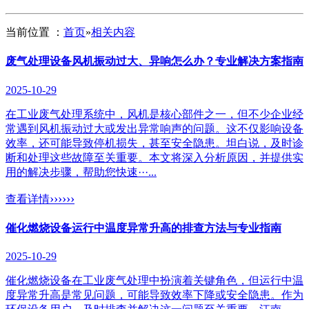
当前位置 ：
首页
»
相关内容
废气处理设备风机振动过大、异响怎么办？专业解决方案指南
2025-10-29
在工业废气处理系统中，风机是核心部件之一，但不少企业经
常遇到风机振动过大或发出异常响声的问题。这不仅影响设备
效率，还可能导致停机损失，甚至安全隐患。坦白说，及时诊
断和处理这些故障至关重要。本文将深入分析原因，并提供实
用的解决步骤，帮助您快速···...
››››››
查看详情
催化燃烧设备运行中温度异常升高的排查方法与专业指南
2025-10-29
催化燃烧设备在工业废气处理中扮演着关键角色，但运行中温
度异常升高是常见问题，可能导致效率下降或安全隐患。作为